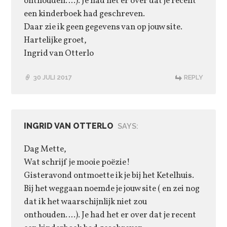
onthouden….). Je had het er over dat je recent
een kinderboek had geschreven.
Daar zie ik geen gegevens van op jouw site.
Hartelijke groet,
Ingrid van Otterlo
30 JULI 2017
REPLY
INGRID VAN OTTERLO
SAYS:
Dag Mette,
Wat schrijf je mooie poëzie!
Gisteravond ontmoette ik je bij het Ketelhuis.
Bij het weggaan noemde je jouw site ( en zei nog
dat ik het waarschijnlijk niet zou
onthouden….). Je had het er over dat je recent